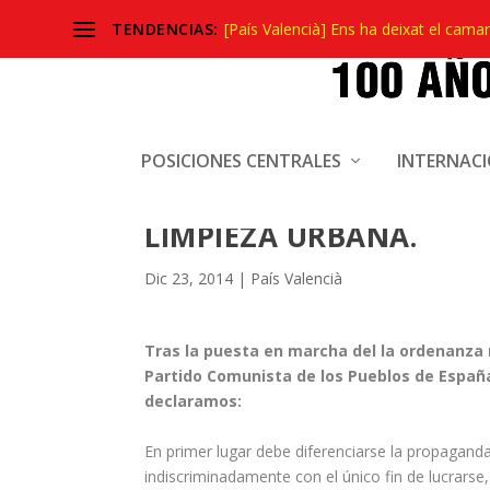
TENDENCIAS:
[País Valencià] Ens ha deixat el camar
EL PCPE ANTE LA PUES
POSICIONES CENTRALES
INTERNAC
ORDENANZA MUNICIPAL
LIMPIEZA URBANA.
Dic 23, 2014
|
País Valencià
Tras la puesta en marcha del la ordenanza 
Partido Comunista de los Pueblos de Españ
declaramos:
En primer lugar debe diferenciarse la propagand
indiscriminadamente con el único fin de lucrarse