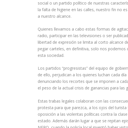
social o un partido político de nuestras caracte
la falta de higiene en las calles, nuestro fin no
a nuestro alcance.
Quienes llevamos a cabo estas formas de agitació
radio, participar en las televisiones o ser publi
libertad de expresión se limita al corto alcance de
pegar carteles, en definitiva, solo nos podemos
esta sociedad.
Los partidos “progresistas” del equipo de gobie
de ello, perjudican a los quienes luchan cada dí
denunciando los recortes que se imponen a cada
el peso de la actual crisis de ganancias para las
Estas trabas legales colaboran con las consecuen
protesta para que parezca, a los ojos del turista
oposición a las violentas políticas contra la cla
estado. Además darán lugar a que se repitan epis
NERO, cuando la policía local inventó haber vist