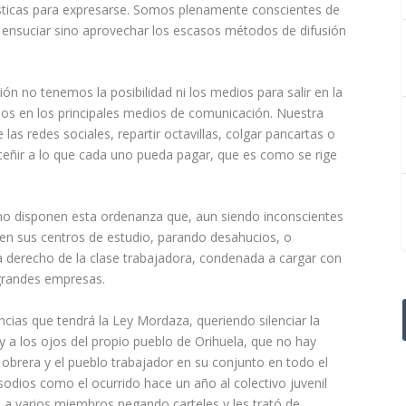
rísticas para expresarse. Somos plenamente conscientes de
 es ensuciar sino aprovechar los escasos métodos de difusión
n no tenemos la posibilidad ni los medios para salir en la
cados en los principales medios de comunicación. Nuestra
 las redes sociales, repartir octavillas, colgar pancartas o
 ceñir a lo que cada uno pueda pagar, que es como se rige
rno disponen esta ordenanza que, aun siendo inconscientes
a en sus centros de estudio, parando desahucios, o
 derecho de la clase trabajadora, condenada a cargar con
 grandes empresas.
cias que tendrá la Ley Mordaza, queriendo silenciar la
 y a los ojos del propio pueblo de Orihuela, que no hay
se obrera y el pueblo trabajador en su conjunto en todo el
odios como el ocurrido hace un año al colectivo juvenil
o a varios miembros pegando carteles y les trató de