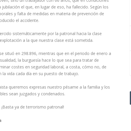
joven, sino un trabajador con 66 años, que en condiciones
 jubilación el que, en lugar de eso, ha fallecido. Según los
laborales y falta de medidas en materia de prevención de
oducido el accidente.
cido sistemáticamente por la patronal hacia la clase
 explotación a la que nuestra clase está sometida.
se situó en 298.896, mientras que en el periodo de enero a
ualidad, la burguesía hace lo que sea para tratar de
iminar costes en seguridad laboral, a costa, cómo no, de
 la vida cada día en su puesto de trabajo.
ista queremos expresas nuestro pésame a la familia y los
pables sean juzgados y condenados.
 ¡Basta ya de terrorismo patronal!
a