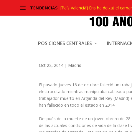
TENDENCIAS:
[País Valencià] Ens ha deixat el camar
OTRO TRABAJADOR MU
POSICIONES CENTRALES
INTERNAC
PUESTO DE TRABAJO
Oct 22, 2014
|
Madrid
El pasado jueves 16 de octubre falleció un traba
electrocutado mientras manipulaba cableado par
trabajador muerto en Arganda del Rey (Madrid) 
han fallecido en todo el estado en 2014.
Después de la muerte de un joven obrero de 28
de las actuales condiciones de vida de la clase 