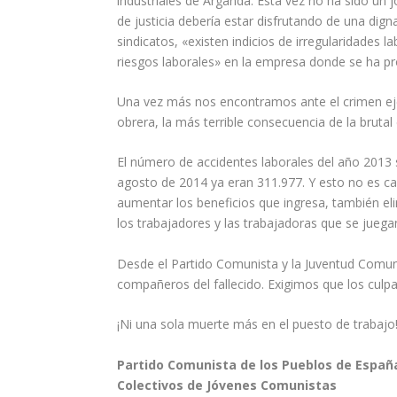
industriales de Arganda. Esta vez no ha sido un 
de justicia debería estar disfrutando de una digna
sindicatos, «existen indicios de irregularidades 
riesgos laborales» en la empresa donde se ha pr
Una vez más nos encontramos ante el crimen ejer
obrera, la más terrible consecuencia de la brutal
El número de accidentes laborales del año 2013 
agosto de 2014 ya eran 311.977. Y esto no es cas
aumentar los beneficios que ingresa, también el
los trabajadores y las trabajadoras que se juegan
Desde el Partido Comunista y la Juventud Comun
compañeros del fallecido. Exigimos que los cul
¡Ni una sola muerte más en el puesto de trabajo!
Partido Comunista de los Pueblos de Españ
Colectivos de Jóvenes Comunistas