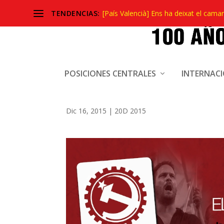
TENDENCIAS:
[País Valencià] Ens ha deixat el camar
POR LA SALIDA DE LA U
POSICIONES CENTRALES
INTERNAC
OTAN
Dic 16, 2015
|
20D 2015