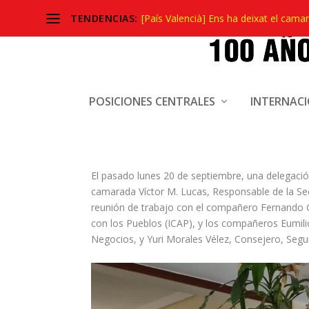
TENDENCIAS:
[País Valencià] Ens ha deixat el camar
REUNIÓN DEL PCPE CON
POSICIONES CENTRALES
INTERNAC
Sep 22, 2021
|
Actualidad
,
Comité Central
El pasado lunes 20 de septiembre, una delegación
camarada Víctor M. Lucas, Responsable de la Se
reunión de trabajo con el compañero Fernando G
con los Pueblos (ICAP), y los compañeros Eumil
Negocios, y Yuri Morales Vélez, Consejero, Seg