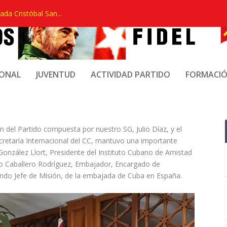
ada Cristóbal San...
 EL PRESIDENTE DEL ICAP
IONAL
JUVENTUD
ACTIVIDAD PARTIDO
FORMACI
 del Partido compuesta por nuestro SG, Julio Díaz, y el
cretaría Internacional del CC, mantuvo una importante
onzález Llort, Presidente del Instituto Cubano de Amistad
io Caballero Rodríguez, Embajador, Encargado de
undo Jefe de Misión, de la embajada de Cuba en España.