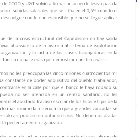
ra, de CCOO y UGT volvió a firmar un acuerdo lesivo para la
sobre subidas salariales que se sitúa en el 0,5% cuando el
 descuelgue con lo que es posible que no se llegue aplicar
 de la crisis estructural del Capitalismo no hay salida
nviar al basurero de la historia al sistema de explotación
a organización y la lucha de las clases trabajadoras en la
de tuerca no hace más que demostrar nuestro análisis.
rnos no les preocupan las cinco millones cuatrocientos mil
da constante de poder adquisitivo del pueblo trabajador,
ontrarse en la calle por que el banco le haya robado su
pueda no ser atendida en un centro sanitario, no les
l ni el abultado fracaso escolar de los hijos e hijas de la
pa lo más mínimo la miseria a la que a grandes zancadas se
e sólo así podrán remontar su crisis. No debemos olvidar
 está perfectamente organizada.
 décadas de luchas organizadas desde el sindicalismo de