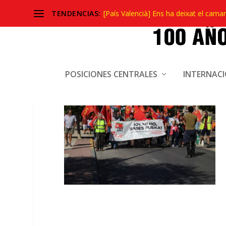
TENDENCIAS:
[País Valencià] Ens ha deixat el camar
IMG_0090
POSICIONES CENTRALES
INTERNAC