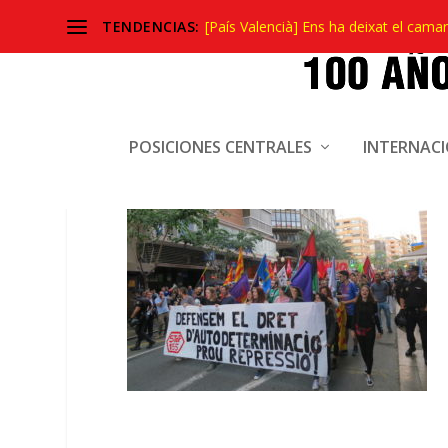
TENDENCIAS:
[País Valencià] Ens ha deixat el camar
IMG_5472
POSICIONES CENTRALES
INTERNAC